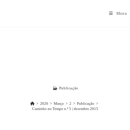
Menu
Caminho No
Tempo N.º 5 |
Dezembro 2015
Publicação
>
2026
>
Março
>
2
>
Publicação
>
Caminho no Tempo n.º 5 | dezembro 2015