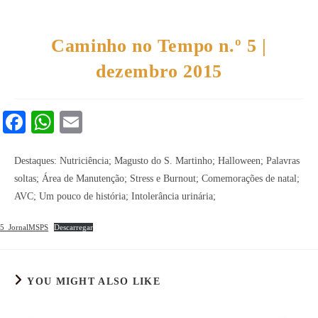
Caminho no Tempo n.º 5 |
dezembro 2015
Fa
W
E
ce
ha
m
bo
ts
ail
Destaques: Nutriciência; Magusto do S. Martinho; Halloween; Palavras
soltas; Área de Manutenção; Stress e Burnout; Comemorações de natal;
ok
A
AVC; Um pouco de história; Intolerância urinária;
pp
5_JornalMSPS
Descarregar
YOU MIGHT ALSO LIKE