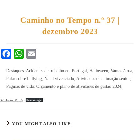
Caminho no Tempo n.º 37 |
dezembro 2023
Fa
W
E
ce
ha
m
bo
ts
ail
Destaques: Acidentes de trabalho em Portugal; Halloween; Vamos à rua;
Falar sobre bullying; Natal vivenciado; Atividades de animação sénior;
ok
A
Páginas de vida; Orçamento e plano de atividades de gestão 2024;
pp
37_JornalMSPS
Descarregar
YOU MIGHT ALSO LIKE