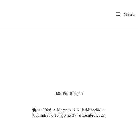
Menu
Caminho No
Tempo N.º 37 |
Dezembro 2023
Publicação
>
2026
>
Março
>
2
>
Publicação
>
Caminho no Tempo n.º 37 | dezembro 2023