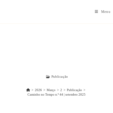
Menu
Caminho No
Tempo N.º 44 |
Setembro 2025
Publicação
>
2026
>
Março
>
2
>
Publicação
>
Caminho no Tempo n.º 44 | setembro 2025