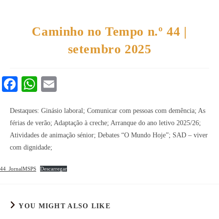
Caminho no Tempo n.º 44 |
setembro 2025
Fa
W
E
ce
ha
m
bo
ts
ail
Destaques: Ginásio laboral; Comunicar com pessoas com demência; As
férias de verão; Adaptação à creche; Arranque do ano letivo 2025/26;
ok
A
Atividades de animação sénior; Debates “O Mundo Hoje”; SAD – viver
pp
com dignidade;
44_JornalMSPS
Descarregar
YOU MIGHT ALSO LIKE