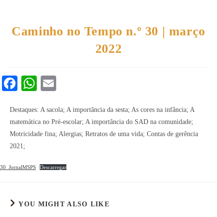
Caminho no Tempo n.º 30 | março
2022
Fa
W
E
ce
ha
m
bo
ts
ail
Destaques: A sacola; A importância da sesta; As cores na infância; A
matemática no Pré-escolar; A importância do SAD na comunidade;
ok
A
Motricidade fina; Alergias; Retratos de uma vida; Contas de gerência
pp
2021;
30_JornalMSPS
Descarregar
YOU MIGHT ALSO LIKE