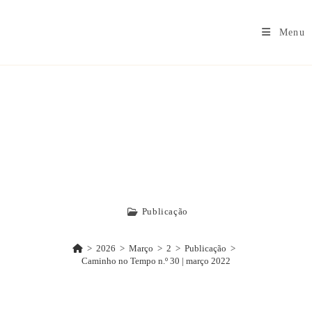
Menu
Caminho No
Tempo N.º 30 |
Março 2022
Publicação
>
2026
>
Março
>
2
>
Publicação
>
Caminho no Tempo n.º 30 | março 2022