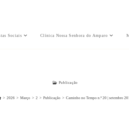
tas Sociais
Clínica Nossa Senhora do Amparo
M
o No Tempo N.º 20 | Setemb
Publicação
>
2026
>
Março
>
2
>
Publicação
>
Caminho no Tempo n.º 20 | setembro 20