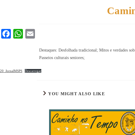
Camin
Fa
W
E
ce
ha
m
bo
ts
ail
Destaques: Desfolhada tradicional; Mitos e verdades sob
Passeios culturais seniores;
ok
A
pp
20_JornalMSPS
Descarregar
YOU MIGHT ALSO LIKE