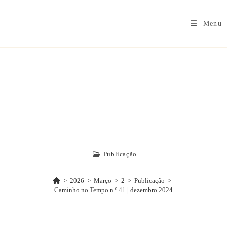
Menu
Caminho No
Tempo N.º 41 |
Dezembro 2024
Publicação
>
2026
>
Março
>
2
>
Publicação
>
Caminho no Tempo n.º 41 | dezembro 2024