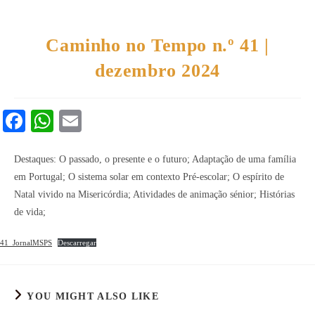
Caminho no Tempo n.º 41 |
dezembro 2024
Fa
W
E
ce
ha
m
bo
ts
ail
Destaques: O passado, o presente e o futuro; Adaptação de uma família
em Portugal; O sistema solar em contexto Pré-escolar; O espírito de
ok
A
Natal vivido na Misericórdia; Atividades de animação sénior; Histórias
pp
de vida;
41_JornalMSPS
Descarregar
YOU MIGHT ALSO LIKE