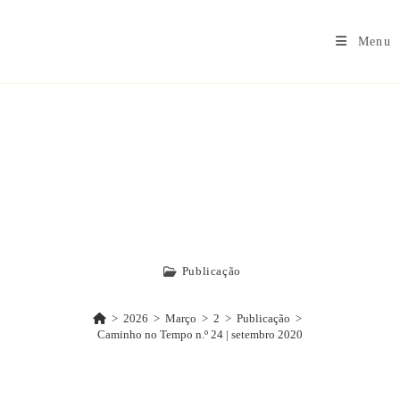
Menu
Caminho No
Tempo N.º 24 |
Setembro 2020
Publicação
>
2026
>
Março
>
2
>
Publicação
>
Caminho no Tempo n.º 24 | setembro 2020