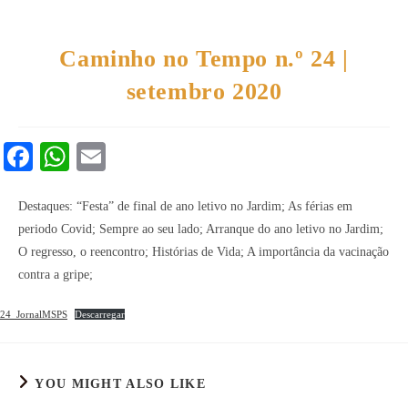
Caminho no Tempo n.º 24 |
setembro 2020
Fa
W
E
ce
ha
m
bo
ts
ail
Destaques: “Festa” de final de ano letivo no Jardim; As férias em
periodo Covid; Sempre ao seu lado; Arranque do ano letivo no Jardim;
ok
A
O regresso, o reencontro; Histórias de Vida; A importância da vacinação
pp
contra a gripe;
24_JornalMSPS
Descarregar
YOU MIGHT ALSO LIKE